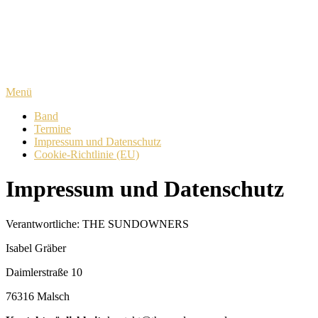
Zum
Inhalt
springen
Menü
Band
Termine
Impressum und Datenschutz
Cookie-Richtlinie (EU)
Impressum und Datenschutz
Verantwortliche: THE SUNDOWNERS
Isabel Gräber
Daimlerstraße 10
76316 Malsch